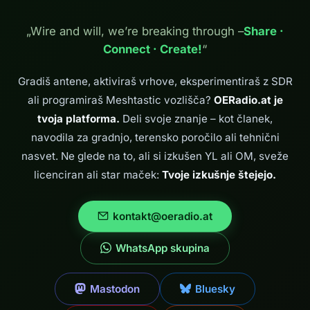
kloni RSP1), da
teče v sistemu
„Wire and will, we’re breaking through –
Share ·
Ubuntu Linux z
Connect · Create!
“
GQRX. Navodila
so primerna tudi
za začetnike brez
Gradiš antene, aktiviraš vrhove, eksperimentiraš z SDR
veliko izkušenj z
ali programiraš Meshtastic vozlišča?
OERadio.at je
Linuxom. Kaj je…
tvoja platforma.
Deli svoje znanje – kot članek,
navodila za gradnjo, terensko poročilo ali tehnični
nasvet. Ne glede na to, ali si izkušen YL ali OM, sveže
licenciran ali star maček:
Tvoje izkušnje štejejo.
kontakt@oeradio.at
WhatsApp skupina
Mastodon
Bluesky