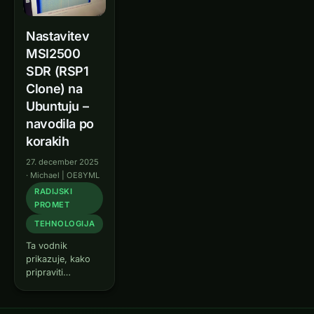
Nastavitev
MSI2500
SDR (RSP1
Clone) na
Ubuntuju –
navodila po
korakih
27. december 2025
·
Michael | OE8YML
RADIJSKI
PROMET
TEHNOLOGIJA
Ta vodnik
prikazuje, kako
pripraviti
sprejemnik SDR,
ki temelji na
MSI2500 (kot so