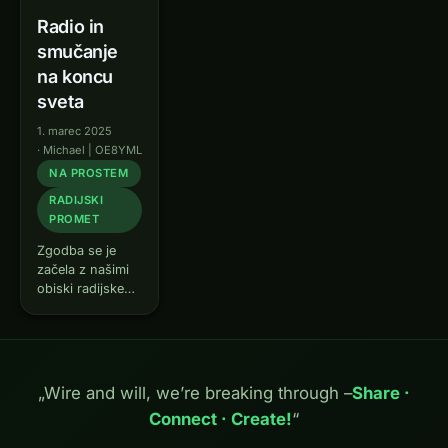
Radio in
smučanje
na koncu
sveta
1. marec 2025
·
Michael | OE8YML
NA PROSTEM
RADIJSKI
PROMET
Zgodba se je
začela z našimi
obiski radijskega
kampa v
Döbriachu ob
jezeru
Millstättersee.
Ideja je bila
„Wire and will, we’re breaking through –
Share ·
pravzaprav, da
Connect · Create!
“
sina navdušimo
za radiotehniko.