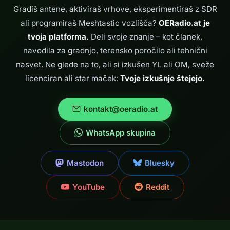
Me je pa okužilo
Gradiš antene, aktiviraš vrhove, eksperimentiraš z SDR
z radijskim
ali programiraš Meshtastic vozlišča?
OERadio.at je
virusom. Tam
sem spoznal
tvoja platforma.
Deli svoje znanje – kot članek,
veliko novih
navodila za gradnjo, terensko poročilo ali tehnični
ljudi…
nasvet. Ne glede na to, ali si izkušen YL ali OM, sveže
licenciran ali star maček:
Tvoje izkušnje štejejo.
kontakt@oeradio.at
WhatsApp skupina
Mastodon
Bluesky
YouTube
Reddit