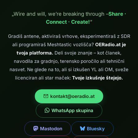
Primerjava z
kloni RSP1), da
drugimi ham radio
teče v sistemu
„Wire and will, we’re breaking through –
Share ·
distribucijami.
Ubuntu Linux z
Connect · Create!
“
GQRX. Navodila
so primerna tudi
za začetnike brez
Gradiš antene, aktiviraš vrhove, eksperimentiraš z SDR
veliko izkušenj z
ali programiraš Meshtastic vozlišča?
OERadio.at je
Linuxom. Kaj je…
tvoja platforma.
Deli svoje znanje – kot članek,
navodila za gradnjo, terensko poročilo ali tehnični
nasvet. Ne glede na to, ali si izkušen YL ali OM, sveže
licenciran ali star maček:
Tvoje izkušnje štejejo.
kontakt@oeradio.at
WhatsApp skupina
Mastodon
Bluesky