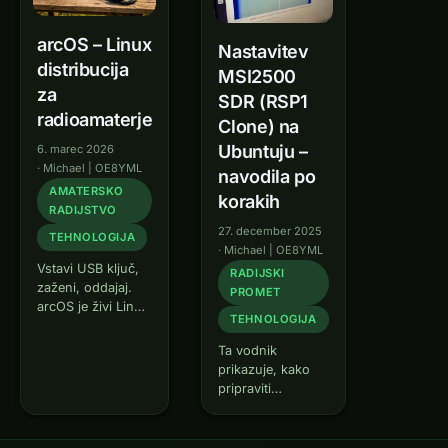
arcOS – Linux
Nastavitev
distribucija
MSI2500
za
SDR (RSP1
radioamaterje
Clone) na
Ubuntuju –
6. marec 2026
·
Michael | OE8YML
navodila po
AMATERSKO
korakih
RADIJSTVO
27. december 2025
TEHNOLOGIJA
·
Michael | OE8YML
Vstavi USB ključ,
RADIJSKI
zaženi, oddajaj.
PROMET
arcOS je živi Linux
TEHNOLOGIJA
sistem s Fldigi,
JS8Call, WSJT-X,
Ta vodnik
Winlink, APRS in
prikazuje, kako
SDR – za
pripraviti
radioamaterje.
sprejemnik SDR,
Plug & play z
ki temelji na
Digirig Mobile.
MSI2500 (kot so