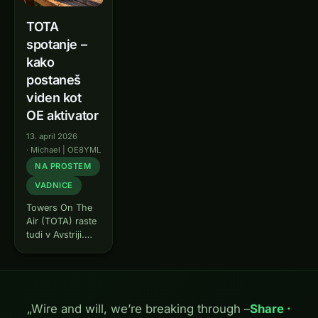
TOTA
spotanje –
kako
postaneš
viden kot
OE aktivator
13. april 2026
·
Michael | OE8YML
NA PROSTEM
VADNICE
Towers On The
Air (TOTA) raste
tudi v Avstriji.
Kako pa se
pravilno spotaš
na razglednem
stolpu? Tukaj je
kompakten
„Wire and will, we’re breaking through –
Share ·
vodnik –