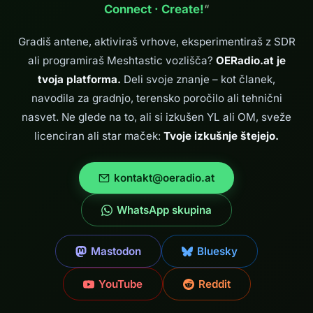
Connect · Create!
“
vključno s PoLo,
WhatsApp in
cross-spotanjem
Gradiš antene, aktiviraš vrhove, eksperimentiraš z SDR
na SOTA/POTA.
ali programiraš Meshtastic vozlišča?
OERadio.at je
tvoja platforma.
Deli svoje znanje – kot članek,
navodila za gradnjo, terensko poročilo ali tehnični
nasvet. Ne glede na to, ali si izkušen YL ali OM, sveže
licenciran ali star maček:
Tvoje izkušnje štejejo.
kontakt@oeradio.at
WhatsApp skupina
Mastodon
Bluesky
YouTube
Reddit