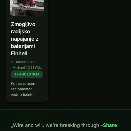
Zmogljivo
radijsko
napajanje z
baterijami
Einhell
13. marec 2025
·
Michael | OE8YML
TEHNOLOGIJA
Kot navdušeni
radioamater
vedno iščete
inovativne rešitve
za učinkovito
upravljanje vaše
postaje. Vprašal
sem se: zakaj ne
„Wire and will, we’re breaking through –
Share ·
bi uporabil