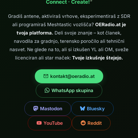
Connect · Create!
“
preizkušenih
baterij Einhell 18
V, da bi svojemu
Gradiš antene, aktiviraš vrhove, eksperimentiraš z SDR
oddajniku-
ali programiraš Meshtastic vozlišča?
OERadio.at je
sprejemniku
zagotovil največjo
tvoja platforma.
Deli svoje znanje – kot članek,
zmogljivost?
navodila za gradnjo, terensko poročilo ali tehnični
Eksperiment, ki ni
nasvet. Ne glede na to, ali si izkušen YL ali OM, sveže
le praktičen,…
licenciran ali star maček:
Tvoje izkušnje štejejo.
kontakt@oeradio.at
WhatsApp skupina
Mastodon
Bluesky
YouTube
Reddit