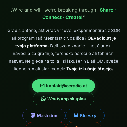
nastaviti HAMSIP
v računalniku z
„Wire and will, we’re breaking through –
Share ·
operacijskim
Connect · Create!
“
sistemom
Windows, brez
telefona SIP in
Gradiš antene, aktiviraš vrhove, eksperimentiraš z SDR
dodatne omrežne
ali programiraš Meshtastic vozlišča?
OERadio.at je
strojne opreme. 1.
Zahtevajte dostop
tvoja platforma.
Deli svoje znanje – kot članek,
do Hamneta
navodila za gradnjo, terensko poročilo ali tehnični
Pojdite na…
nasvet. Ne glede na to, ali si izkušen YL ali OM, sveže
licenciran ali star maček:
Tvoje izkušnje štejejo.
kontakt@oeradio.at
WhatsApp skupina
Mastodon
Bluesky