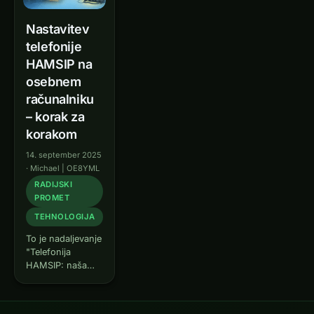
Nastavitev
telefonije
HAMSIP na
osebnem
računalniku
– korak za
korakom
14. september 2025
·
Michael | OE8YML
RADIJSKI
PROMET
TEHNOLOGIJA
To je nadaljevanje
"Telefonija
HAMSIP: naša
nova igrača " in
opisuje, kako
popolnoma