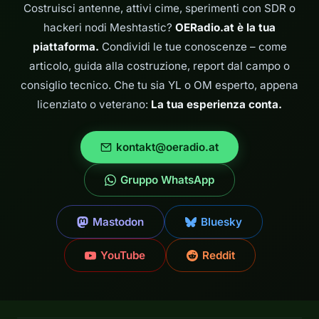
UHF o anche nel…
Costruisci antenne, attivi cime, sperimenti con SDR o
hackeri nodi Meshtastic?
OERadio.at è la tua
piattaforma.
Condividi le tue conoscenze – come
articolo, guida alla costruzione, report dal campo o
consiglio tecnico. Che tu sia YL o OM esperto, appena
licenziato o veterano:
La tua esperienza conta.
kontakt@oeradio.at
Gruppo WhatsApp
Mastodon
Bluesky
YouTube
Reddit