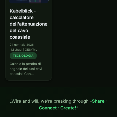
Kabelblick -
calcolatore
dell'attenuazione
del cavo
coassiale
24 gennaio 2026
·
Michael | OE8YML
TECNOLOGIA
Calcola la perdita di
segnale dei tuoi cavi
coassiali Con
Kabelblick puoi
calcolare rapidamente e
facilmente
l'attenuazione del tuo
cavo coassiale a
„Wire and will, we’re breaking through –
Share ·
qualsiasi frequenza.
Connect · Create!
“
Non importa se lavori
su onde corte, VHF,