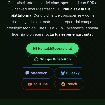
UHF o anche nel…
Costruisci antenne, attivi cime, sperimenti con SDR o
hackeri nodi Meshtastic?
OERadio.at è la tua
piattaforma.
Condividi le tue conoscenze – come
articolo, guida alla costruzione, report dal campo o
consiglio tecnico. Che tu sia YL o OM esperto, appena
licenziato o veterano:
La tua esperienza conta.
kontakt@oeradio.at
Gruppo WhatsApp
Mastodon
Bluesky
YouTube
Reddit