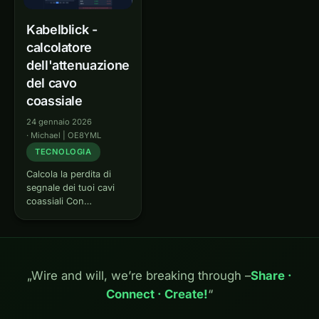
Kabelblick -
calcolatore
dell'attenuazione
del cavo
coassiale
24 gennaio 2026
·
Michael | OE8YML
TECNOLOGIA
Calcola la perdita di
segnale dei tuoi cavi
coassiali Con
Kabelblick puoi
calcolare rapidamente e
facilmente
l'attenuazione del tuo
cavo coassiale a
„Wire and will, we’re breaking through –
Share ·
qualsiasi frequenza.
Connect · Create!
“
Non importa se lavori
su onde corte, VHF,