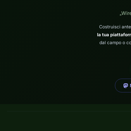
„Wir
Costruisci ant
la tua piattafo
dal campo o co