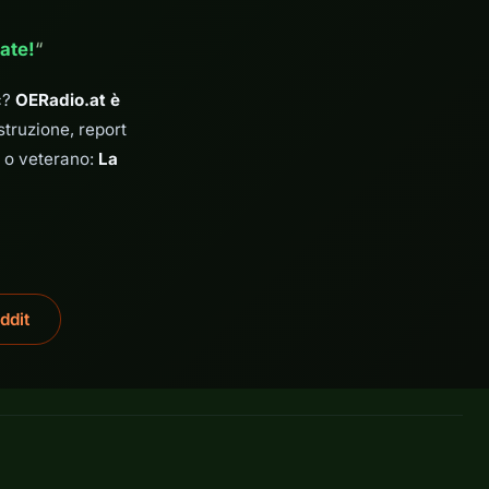
ate!
“
c?
OERadio.at è
struzione, report
o o veterano:
La
ddit