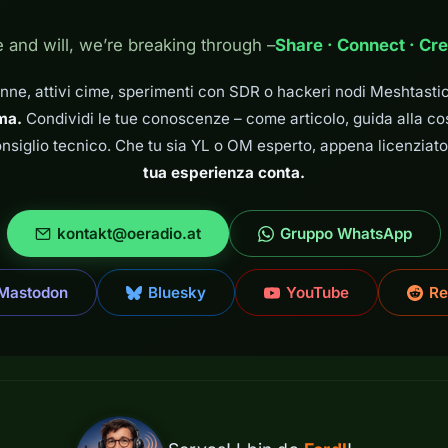
e and will, we’re breaking through –
Share · Connect · Cre
enne, attivi cime, sperimenti con SDR o hackeri nodi Meshtasti
rma.
Condividi le tue conoscenze – come articolo, guida alla co
nsiglio tecnico. Che tu sia YL o OM esperto, appena licenziat
tua esperienza conta.
kontakt@oeradio.at
Gruppo WhatsApp
Mastodon
Bluesky
YouTube
Re