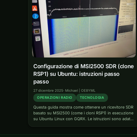
Configurazione di MSI2500 SDR (clone
RSP1) su Ubuntu: istruzioni passo
passo
27 dicembre 2025
·
Michael | OE8YML
OPERAZIONI RADIO
TECNOLOGIA
Questa guida mostra come ottenere un ricevitore SDR
basato su MSI2500 (come i cloni RSP1) in esecuzione
su Ubuntu Linux con GQRX. Le istruzioni sono adatte
anche ai principianti senza molta esperienza con
Linux. Cos'è l'MSI2500?…