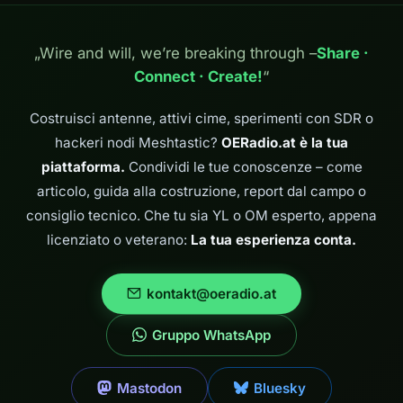
in esecuzione su
Mobile. Confronto
Ubuntu Linux con
con altre
GQRX. Le istruzioni
distribuzioni ham
„Wire and will, we’re breaking through –
Share ·
sono adatte anche ai
radio.
Connect · Create!
“
principianti senza
molta esperienza
con Linux. Cos'è
Costruisci antenne, attivi cime, sperimenti con SDR o
l'MSI2500?…
hackeri nodi Meshtastic?
OERadio.at è la tua
piattaforma.
Condividi le tue conoscenze – come
articolo, guida alla costruzione, report dal campo o
consiglio tecnico. Che tu sia YL o OM esperto, appena
licenziato o veterano:
La tua esperienza conta.
kontakt@oeradio.at
Gruppo WhatsApp
Mastodon
Bluesky