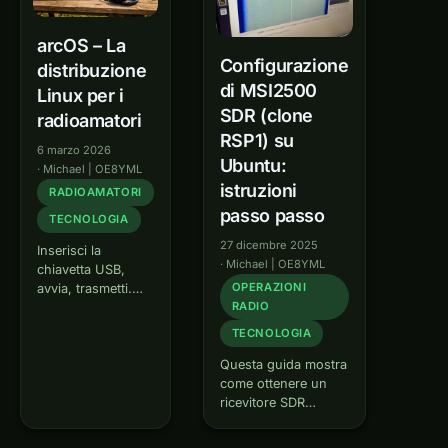
arcOS – La
Configurazione
distribuzione
di MSI2500
Linux per i
SDR (clone
radioamatori
RSP1) su
6 marzo 2026
Ubuntu:
·
Michael | OE8YML
istruzioni
RADIOAMATORI
passo passo
TECNOLOGIA
27 dicembre 2025
Inserisci la
·
Michael | OE8YML
chiavetta USB,
OPERAZIONI
avvia, trasmetti.
RADIO
arcOS è un
sistema Linux live
TECNOLOGIA
con Fldigi,
Questa guida mostra
JS8Call, WSJT-X,
come ottenere un
Winlink, APRS e
ricevitore SDR
SDR – per
basato su MSI2500
radioamatori. Plug
(come i cloni RSP1)
& play con Digirig