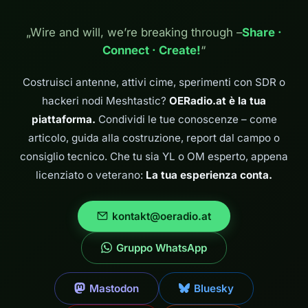
491 m il 14
giugno 2025.
„Wire and will, we’re breaking through –
Share ·
Arnold OE1IAH
Connect · Create!
“
ha preso me e
alcune altre
persone appena
Costruisci antenne, attivi cime, sperimenti con SDR o
autorizzate sotto
hackeri nodi Meshtastic?
OERadio.at è la tua
la sua
protezione…
piattaforma.
Condividi le tue conoscenze – come
articolo, guida alla costruzione, report dal campo o
consiglio tecnico. Che tu sia YL o OM esperto, appena
licenziato o veterano:
La tua esperienza conta.
kontakt@oeradio.at
Gruppo WhatsApp
Mastodon
Bluesky