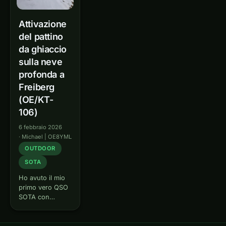
Attivazione
del pattino
da ghiaccio
sulla neve
profonda a
Freiberg
(OE/KT-
106)
6 febbraio 2026
·
Michael | OE8YML
OUTDOOR
SOTA
Ho avuto il mio
primo vero QSO
SOTA con
Michael OE5HKT
su Buschberg
OE/NO-207 a