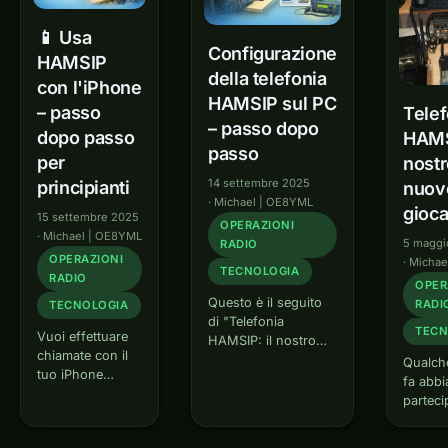
📱 Usa
Configurazione
HAMSIP
della telefonia
con l'iPhone
HAMSIP sul PC
– passo
Telef
– passo dopo
dopo passo
HAMSI
passo
per
nostr
14 settembre 2025
principianti
nuov
·
Michael | OE8YML
gioca
15 settembre 2025
OPERAZIONI
·
Michael | OE8YML
5 maggi
RADIO
OPERAZIONI
·
Michae
TECNOLOGIA
RADIO
OPER
Questo è il seguito
RADI
TECNOLOGIA
di "Telefonia
TECN
Vuoi effettuare
HAMSIP: il nostro
chiamate con il
nuovo giocattolo " e
Qualch
tuo iPhone
descrive come
fa abb
tramite HAMSIP?
configurare
parteci
Qui vi
completamente
works
mostreremo
HAMSIP su un PC
HAMNE