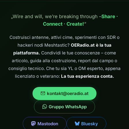
come
Windows, senza
Vienna
configurare
telefono SIP e
allora 
tutto: dalla
hardware di rete
con Int
„Wire and will, we’re breaking through –
Share ·
connessione
aggiuntivo. 1.
radioam
VPN all'Hamnet
Connect · Create!
“
Richiedi l'accesso a
interval
fino alla telefonia
Hamnet Vai…
numeri
finita con l'app
su Inte
Costruisci antenne, attivi cime, sperimenti con SDR o
SIP. Queste
inizia 
hackeri nodi Meshtastic?
OERadio.at è la tua
istruzioni sono
44.xxx.
scritte in modo
è riserv
piattaforma.
Condividi le tue conoscenze – come
tale da
radioam
articolo, guida alla costruzione, report dal campo o
funzionare
quant
anche…
consiglio tecnico. Che tu sia YL o OM esperto, appena
licenziato o veterano:
La tua esperienza conta.
kontakt@oeradio.at
Gruppo WhatsApp
Mastodon
Bluesky