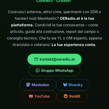
Connect · Create!
“
efficiente. Mi
sono chiesto:
perché non
Costruisci antenne, attivi cime, sperimenti con SDR o
utilizzare le
hackeri nodi Meshtastic?
OERadio.at è la tua
collaudate
batterie Einhell
piattaforma.
Condividi le tue conoscenze – come
da 18V per
articolo, guida alla costruzione, report dal campo o
alimentare il mio
consiglio tecnico. Che tu sia YL o OM esperto, appena
ricetrasmettitore
con…
licenziato o veterano:
La tua esperienza conta.
kontakt@oeradio.at
Gruppo WhatsApp
Mastodon
Bluesky
YouTube
Reddit