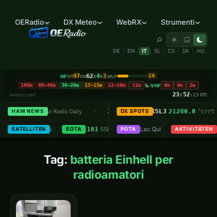
OERadio
DX Meteo
WebRX
Strumenti
DE
EN
IT
SL
CS
SK
HU
|
|
|
|
|
|
97
62
4
3
14
HF
MUF
SFI
SN
A
K
160m
80–40m
30–20m
17–15m
12–10m
11m
6m
4m
2m
VHF
23:52
hamqsl.com
:13
UTC
 Phase
X
7074.0
Z81Q – South Sudan
T43FCR
→
K5LJ
21280.0
HAM NEWS
— Amateur Radio Daily
"FT8 tnx"
(1 min ago)
DX SPOTS
— DX-World
"crrt 
•
•
•
ationsübung
 FM
B-201
7074.0
함라산 (Hamnasan)
· Jeden Sonntag ab 18:45h Lokalzeit
7.181
AD0AA
US-2499
SO-50
Lac Qui Parle State Park
· 436.795 MHz FM
KE6SRO
W6/SC-0
14
SATELLITEN
· ↑ 00:39 ↓ 00:46
FT8
(just now)
SOTA
· Max 32°
SSB
(8 min ago)
POTA
· Start am OE8XNK 145
AKTIVITÄTEN
·
•
•
•
Tag:
batteria Einhell per
radioamatori