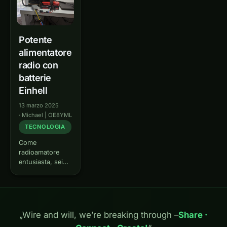
Potente
alimentatore
radio con
batterie
Einhell
13 marzo 2025
·
Michael | OE8YML
TECNOLOGIA
Come
radioamatore
entusiasta, sei
sempre alla
ricerca di
soluzioni
innovative per
gestire la tua
„Wire and will, we’re breaking through –
Share ·
stazione in modo