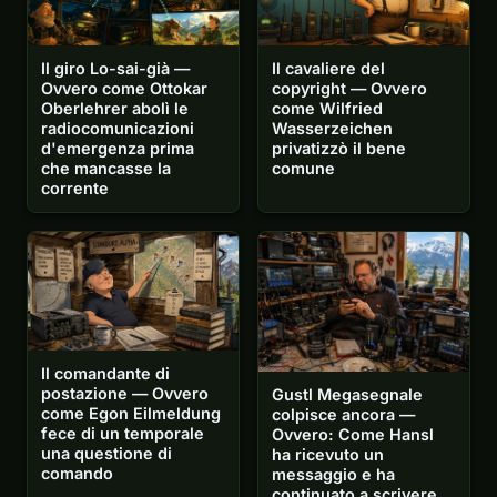
Il giro Lo-sai-già —
Il cavaliere del
Ovvero come Ottokar
copyright — Ovvero
Oberlehrer abolì le
come Wilfried
radiocomunicazioni
Wasserzeichen
d'emergenza prima
privatizzò il bene
che mancasse la
comune
corrente
Il comandante di
postazione — Ovvero
Gustl Megasegnale
come Egon Eilmeldung
colpisce ancora —
fece di un temporale
Ovvero: Come Hansl
una questione di
ha ricevuto un
comando
messaggio e ha
continuato a scrivere