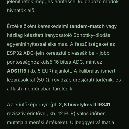
jeleníthetők meg, és érintéssel különböző módok
hívhatók elő.
Érzékelőként kereskedelmi
tandem-match
vagy
házilag készített iránycsatoló Schottky-diódás
egyenirányítással alkalmas. A feszültségeket az
ESP32 ADC-jein keresztül olvassák be – jobb
pontossághoz külső 16 bites ADC, mint az
ADS1115
(kb. 5 EUR) ajánlott. A kalibrálás ismert
lezárásokkal (50 Ω, rövidzár, üresjárat) történik, és
a flash memóriában tárolódik.
Az érintőképernyő (pl.
2,8 hüvelykes ILI9341
rezisztív érintővel, kb. 12 EUR) valós időben
mutatja a mérési értékeket. Ujjbeggyel válthat a