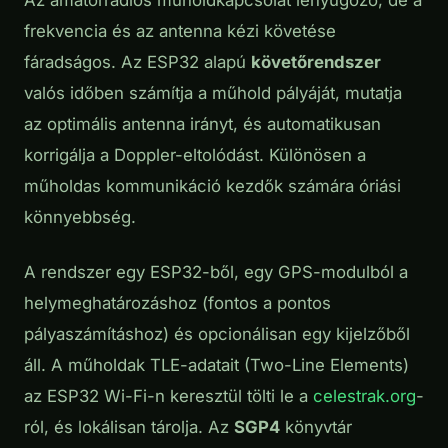
Az amatőrrádiós műholdkapcsolat lenyűgöző, de a
frekvencia és az antenna kézi követése
fáradságos. Az ESP32 alapú
követőrendszer
valós időben számítja a műhold pályáját, mutatja
az optimális antenna irányt, és automatikusan
korrigálja a Doppler-eltolódást. Különösen a
műholdas kommunikáció kezdők számára óriási
könnyebbség.
A rendszer egy ESP32-ből, egy GPS-modulból a
helymeghatározáshoz (fontos a pontos
pályaszámításhoz) és opcionálisan egy kijelzőből
áll. A műholdak TLE-adatait (Two-Line Elements)
az ESP32 Wi-Fi-n keresztül tölti le a
celestrak.org
-
ról, és lokálisan tárolja. Az
SGP4
könyvtár