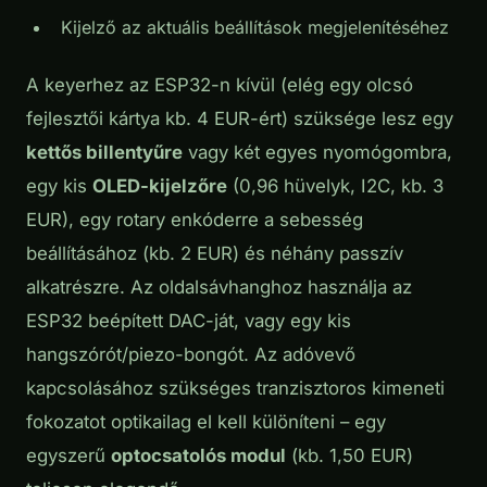
Kijelző az aktuális beállítások megjelenítéséhez
A keyerhez az ESP32-n kívül (elég egy olcsó
fejlesztői kártya kb. 4 EUR-ért) szüksége lesz egy
kettős billentyűre
vagy két egyes nyomógombra,
egy kis
OLED-kijelzőre
(0,96 hüvelyk, I2C, kb. 3
EUR), egy rotary enkóderre a sebesség
beállításához (kb. 2 EUR) és néhány passzív
alkatrészre. Az oldalsávhanghoz használja az
ESP32 beépített DAC-ját, vagy egy kis
hangszórót/piezo-bongót. Az adóvevő
kapcsolásához szükséges tranzisztoros kimeneti
fokozatot optikailag el kell különíteni – egy
egyszerű
optocsatolós modul
(kb. 1,50 EUR)