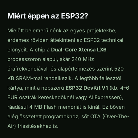
Miért éppen az ESP32?
Mielőtt belemerülnénk az egyes projektekbe,
érdemes röviden áttekinteni az ESP32 technikai
előnyeit. A chip a
Dual-Core Xtensa LX6
processzoron alapul, akár 240 MHz
órafrekvenciával, és alapértelmezés szerint 520
KB SRAM-mal rendelkezik. A legtöbb fejlesztői
kártya, mint a népszerű
ESP32 DevKit V1
(kb. 4–6
EUR osztrák kereskedőknél vagy AliExpressen),
ráadásul 4 MB Flash memóriát is kínál. Ez bőven
elég összetett programokhoz, sőt OTA (Over-The-
Air) frissítésekhez is.