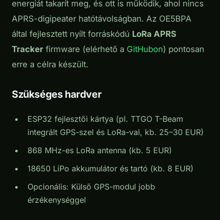
energiát takarít meg, és ott is működik, ahol nincs
APRS-digipeater hatótávolságban. Az OE5BPA
által fejlesztett nyílt forráskódú
LoRa APRS
Tracker
firmware (elérhető a
GitHubon
) pontosan
erre a célra készült.
Szükséges hardver
ESP32 fejlesztői kártya (pl. TTGO T-Beam
integrált GPS-szel és LoRa-val, kb. 25–30 EUR)
868 MHz-es LoRa antenna (kb. 5 EUR)
18650 LiPo akkumulátor és tartó (kb. 8 EUR)
Opcionális: Külső GPS-modul jobb
érzékenységgel