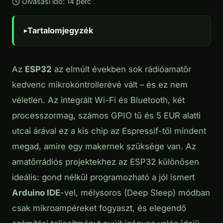
Olvasási idő: 14 perc
Tartalomjegyzék
Az
ESP32
az elmúlt években sok rádióamatőr
kedvenc mikrokontrollerévé vált – és ez nem
véletlen. Az integrált Wi-Fi és Bluetooth, két
processzormag, számos GPIO tű és 5 EUR alatti
utcai árával ez a kis chip az Espressif-től mindent
megad, amire egy makernek szüksége van. Az
amatőrrádiós projektekhez az ESP32 különösen
ideális: gond nélkül programozható a jól ismert
Arduino IDE
-vel, mélysoros (Deep Sleep) módban
csak mikroampéreket fogyaszt, és elegendő