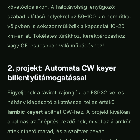
követőoldalakon. A hatótávolság lenyűgöző:
szabad kilátású helyekről az 50–100 km nem ritka,
völgyben is sokszor működik a kapcsolat 10–20
km-en át. Tökéletes túrákhoz, kerékpározáshoz
vagy OE-csúcsokon való működéshez!
2. projekt: Automata CW keyer
billentyűtámogatással
Figyeljenek a távirati rajongók: az ESP32-vel és
néhány kiegészítő alkatrésszel teljes értékű
Iambic keyert
építhet CW-hez. A projekt kiválóan
alkalmas az önépítés kezdőinek, mivel az áramkör
áttekinthető marad, és a szoftver bevált