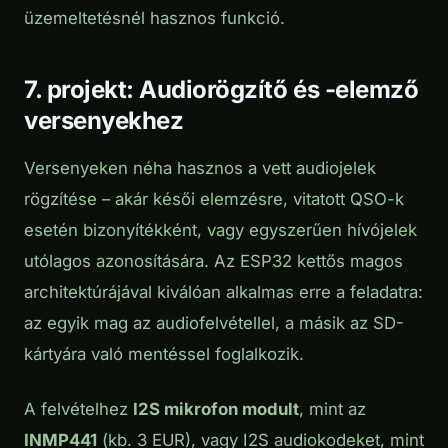
üzemeltetésnél hasznos funkció.
7. projekt: Audiorögzítő és -elemző
versenyekhez
Versenyeken néha hasznos a vett audiojelek
rögzítése – akár késői elemzésre, vitatott QSO-k
esetén bizonyítékként, vagy egyszerűen hívójelek
utólagos azonosítására. Az ESP32 kettős magos
architektúrájával kiválóan alkalmas erre a feladatra:
az egyik mag az audiofelvétellel, a másik az SD-
kártyára való mentéssel foglalkozik.
A felvételhez
I2S mikrofon modult
, mint az
INMP441
(kb. 3 EUR), vagy I2S audiokodeket, mint