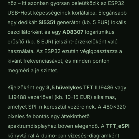
höz – itt azonban gyorsan beleütközik az ESP32
USB-Host képességeinek korlátaiba. Elegánsabb
egy dedikált
Si5351
generátor (kb. 5 EUR) lokális
oszcillátorként és egy
AD8307
logaritmikus
erősítő (kb. 8 EUR) jelszint-érzékelőként való
használata. Az ESP32 ezután végigpásztázza a
kívánt frekvenciasávot, és minden ponton
megméri a jelszintet.
Kijelzőként egy
3,5 hüvelykes TFT
ILI9486 vagy
ILI9488 vezérlővel (kb. 10–15 EUR) alkalmas,
amelyet SPI-n keresztül vezérelnek. A 480×320
pixeles felbontás egy áttekinthető
spektrumdisplayhez bőven elegendő. A
TFT_eSPI
könyvtárral Arduino-ban vízesés-diagramként