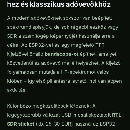
hez és klasszikus adóvevőkhöz
A modern adóvevőknek sokszor van beépített
spektrumdisplayjük, de sok régebbi eszköz vagy
SDR a számítógép képernyőjét használja erre a
célra. Az ESP32-vel és egy megfelelő TFT-
kijelzővel önálló
bandscope-ot
építhet, amelyet
közvetlenül az adóvevő mellé helyezhet. A kijelző
folyamatosan mutatja a HF-spektrumot valós
időben – így első pillantásra látható, hol van éppen
aktivitás.
Különböző megközelítések léteznek: A
legegyszerűbb változat USB-n csatlakoztatott
RTL-
SDR sticket
(kb. 25–30 EUR) használ az ESP32-