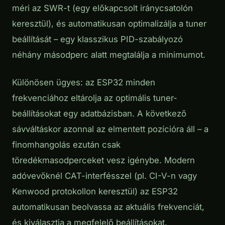
méri az SWR-t (egy előkapcsolt iránycsatolón
keresztül), és automatikusan optimalizálja a tuner
beállítását – egy klasszikus PID-szabályozó
néhány másodperc alatt megtalálja a minimumot.
Különösen ügyes: az ESP32 minden
frekvenciához eltárolja az optimális tuner-
beállításokat egy adatbázisban. A következő
sávváltáskor azonnal az elmentett pozícióra áll – a
finomhangolás ezután csak
töredékmasodperceket vesz igénybe. Modern
adóvevőknél CAT-interfésszel (pl. CI-V-n vagy
Kenwood protokollon keresztül) az ESP32
automatikusan beolvassa az aktuális frekvenciát,
és kiválasztja a megfelelő beállításokat.