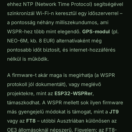
ehhez NTP (Network Time Protocol) segítségével
szinkronizál Wi-Fi-n keresztül egy időszerverrel –
a pontosság néhány milliszekundumos, ami
WSPR-hez több mint elegendő.
GPS-modul
(pl.
NEO-6M, kb. 8 EUR) alternatívaként még
pontosabb időt biztosít, és internet-hozzáférés
nélkül is működik.
A firmware-t akár maga is megírhatja (a WSPR
protokoll jól dokumentált), vagy meglévő
projektekre, mint az
ESP32-WSPRer
,
támaszkodhat. A WSPR mellett sok ilyen firmware
más gyengejelű módokat is támogat, mint a
JT9
vagy az
FT8
– utóbbi Ausztriában különösen az
OE3 állomásoknál népszerű. Figyelem: az FT8-