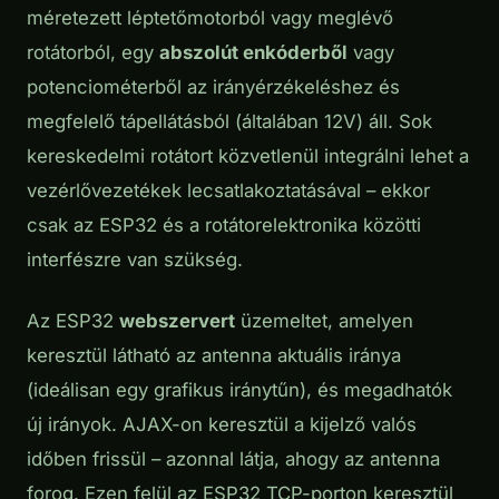
méretezett léptetőmotorból vagy meglévő
rotátorból, egy
abszolút enkóderből
vagy
potenciométerből az irányérzékeléshez és
megfelelő tápellátásból (általában 12V) áll. Sok
kereskedelmi rotátort közvetlenül integrálni lehet a
vezérlővezetékek lecsatlakoztatásával – ekkor
csak az ESP32 és a rotátorelektronika közötti
interfészre van szükség.
Az ESP32
webszervert
üzemeltet, amelyen
keresztül látható az antenna aktuális iránya
(ideálisan egy grafikus iránytűn), és megadhatók
új irányok. AJAX-on keresztül a kijelző valós
időben frissül – azonnal látja, ahogy az antenna
forog. Ezen felül az ESP32 TCP-porton keresztül