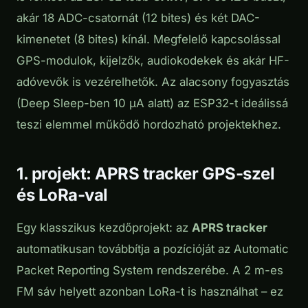
akár 18 ADC-csatornát (12 bites) és két DAC-
kimenetet (8 bites) kínál. Megfelelő kapcsolással
GPS-modulok, kijelzők, audiokodekek és akár HF-
adóvevők is vezérelhetők. Az alacsony fogyasztás
(Deep Sleep-ben 10 µA alatt) az ESP32-t ideálissá
teszi elemmel működő hordozható projektekhez.
1. projekt: APRS tracker GPS-szel
és LoRa-val
Egy klasszikus kezdőprojekt: az
APRS tracker
automatikusan továbbítja a pozícióját az Automatic
Packet Reporting System rendszerébe. A 2 m-es
FM sáv helyett azonban LoRa-t is használhat – ez