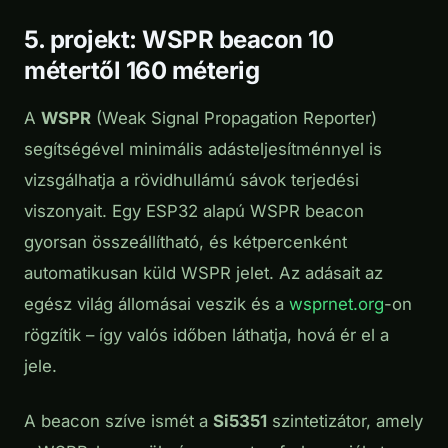
5. projekt: WSPR beacon 10
métertől 160 méterig
A
WSPR
(Weak Signal Propagation Reporter)
segítségével minimális adásteljesítménnyel is
vizsgálhatja a rövidhullámú sávok terjedési
viszonyait. Egy ESP32 alapú WSPR beacon
gyorsan összeállítható, és kétpercenként
automatikusan küld WSPR jelet. Az adásait az
egész világ állomásai veszik és a
wsprnet.org
-on
rögzítik – így valós időben láthatja, hová ér el a
jele.
A beacon szíve ismét a
Si5351
szintetizátor, amely