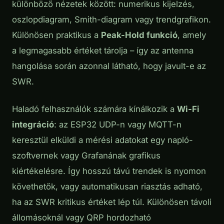
különböző nézetek között: numerikus kijelzés,
oszlopdiagram, Smith-diagram vagy trendgrafikon.
Különösen praktikus a
Peak-Hold funkció
, amely
a legmagasabb értéket tárolja – így az antenna
hangolása során azonnal látható, hogy javult-e az
SWR.
Haladó felhasználók számára kínálkozik a
Wi-Fi
integráció
: az ESP32 UDP-n vagy MQTT-n
keresztül elküldi a mérési adatokat egy napló-
szoftvernek vagy Grafanának grafikus
kiértékelésre. Így hosszú távú trendek is nyomon
követhetők, vagy automatikusan riasztás adható,
ha az SWR kritikus értéket lép túl. Különösen távoli
állomásoknál vagy QRP hordozható