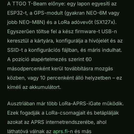
A TTGO T-Beam előnye: egy lapon egyesíti az
ESP32-t, a GPS-modult (gyakran NEO-6M vagy
jobb NEO-M8N) és a LoRa adóvevőt (SX127x).
Egyszerűen töltse fel a kész firmware-t USB-n
keresztül a kártyára, konfigurálja a hívójelét és az
SSID-t a konfigurációs fájlban, és máris indulhat.
A pozíció alapértelmezés szerint 60
másodpercenként kerül továbbításra mozgás
közben, vagy 10 percenként álló helyzetben – ez
kíméli az akkumulátort.
Ausztriában már több LoRa-APRS-iGate működik.
Ezek fogadják a LoRa-csomagjait és betáplálják
azokat az APRS internetrendszerébe, ahol
láthatóvá válnak az
aprs.fi
-n és más