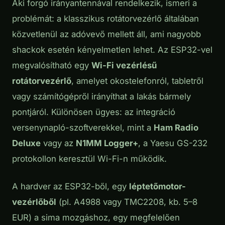
Aki forgó irányantennával rendelkezik, ismeri a
problémát: a klasszikus rotátorvezérlő általában
közvetlenül az adóvevő mellett áll, ami nagyobb
shackok esetén kényelmetlen lehet. Az ESP32-vel
megvalósítható egy
Wi-Fi vezérlésű
rotátorvezérlő
, amelyet okostelefonról, tabletről
vagy számítógépről irányíthat a lakás bármely
pontjáról. Különösen ügyes: az integráció
versenynapló-szoftverekkel, mint a
Ham Radio
Deluxe
vagy az
N1MM Logger+
, a Yaesu GS-232
protokollon keresztül Wi-Fi-n működik.
A hardver az ESP32-ből, egy
léptetőmotor-
vezérlőből
(pl. A4988 vagy TMC2208, kb. 5–8
EUR) a sima mozgáshoz, egy megfelelően