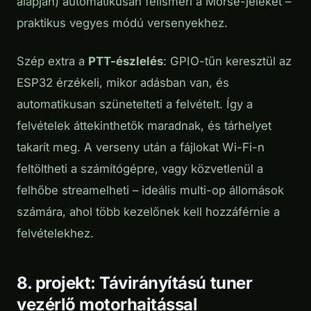
alapján) automatikusan felismeri a Morse-jeleket –
praktikus vegyes módú versenyekhez.
Szép extra a
PTT-észlelés
: GPIO-tűn keresztül az
ESP32 érzékeli, mikor adásban van, és
automatikusan szünetelteti a felvételt. Így a
felvételek áttekinthetők maradnak, és tárhelyet
takarít meg. A verseny után a fájlokat Wi-Fi-n
feltöltheti a számítógépre, vagy közvetlenül a
felhőbe streamelheti – ideális multi-op állomások
számára, ahol több kezelőnek kell hozzáférnie a
felvételekhez.
8. projekt: Távirányítású tuner
vezérlő motorhajtással