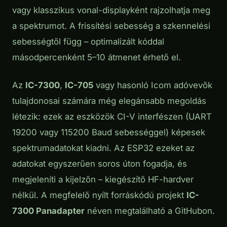
vagy klasszikus vonal-displayként rajzolhatja meg
a spektrumot. A frissítési sebesség a szkennelési
sebességtől függ – optimalizált kóddal
másodpercenként 5–10 átmenet érhető el.
Az
IC-7300
,
IC-705
vagy hasonló Icom adóvevők
tulajdonosai számára még elegánsabb megoldás
létezik: ezek az eszközök CI-V interfészen (UART
19200 vagy 115200 Baud sebességgel) képesek
spektrumadatokat kiadni. Az ESP32 ezeket az
adatokat egyszerűen soros úton fogadja, és
megjeleníti a kijelzőn – kiegészítő HF-hardver
nélkül. A megfelelő nyílt forráskódú projekt
IC-
7300 Panadapter
néven megtalálható a GitHubon.