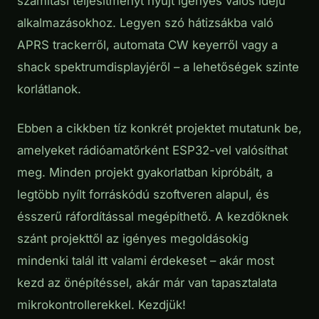
számítási teljesítményt nyújt igényes valós idejű
alkalmazásokhoz. Legyen szó hátizsákba való
APRS trackerről, automata CW keyerről vagy a
shack spektrumdisplayjéről – a lehetőségek szinte
korlátlanok.
Ebben a cikkben tíz konkrét projektet mutatunk be,
amelyeket rádióamatőrként ESP32-vel valósíthat
meg. Minden projekt gyakorlatban kipróbált, a
legtöbb nyílt forráskódú szoftveren alapul, és
ésszerű ráfordítással megépíthető. A kezdőknek
szánt projekttől az igényes megoldásokig
mindenki talál itt valami érdekeset – akár most
kezd az önépítéssel, akár már van tapasztalata
mikrokontrollerekkel. Kezdjük!