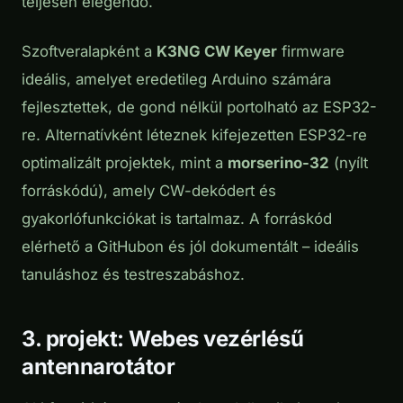
teljesen elegendő.
Szoftveralapként a
K3NG CW Keyer
firmware
ideális, amelyet eredetileg Arduino számára
fejlesztettek, de gond nélkül portolható az ESP32-
re. Alternatívként léteznek kifejezetten ESP32-re
optimalizált projektek, mint a
morserino-32
(nyílt
forráskódú), amely CW-dekódert és
gyakorlófunkciókat is tartalmaz. A forráskód
elérhető a GitHubon és jól dokumentált – ideális
tanuláshoz és testreszabáshoz.
3. projekt: Webes vezérlésű
antennarotátor