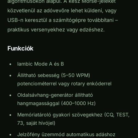
algoritmusokon alapul. A kész Morse-jeleket
közvetlenül az adóvevőre lehet küldeni, vagy
USB-n keresztül a számítógépre továbbítani –
praktikus versenyekhez vagy edzéshez.
Funkciók
Iambic Mode A és B
Állítható sebesség (5–50 WPM)
potenciométerrel vagy rotary enkóderrel
Oldalsávhang-generátor állítható
hangmagassággal (400–1000 Hz)
Memóriatároló gyakori szövegekhez (CQ, TEST,
73, saját hívójel)
Jelzőfény üzemmód automatikus adáshoz