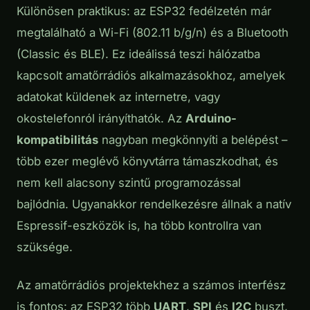
Különösen praktikus: az ESP32 fedélzetén már
megtalálható a Wi-Fi (802.11 b/g/n) és a Bluetooth
(Classic és BLE). Ez ideálissá teszi hálózatba
kapcsolt amatőrrádiós alkalmazásokhoz, amelyek
adatokat küldenek az internetre, vagy
okostelefonról irányíthatók. Az
Arduino-
kompatibilitás
nagyban megkönnyíti a belépést –
több ezer meglévő könyvtárra támaszkodhat, és
nem kell alacsony szintű programozással
bajlódnia. Ugyanakkor rendelkezésre állnak a natív
Espressif-eszközök is, ha több kontrollra van
szüksége.
Az amatőrrádiós projektekhez a számos interfész
is fontos: az ESP32 több
UART
,
SPI
és
I2C
buszt,