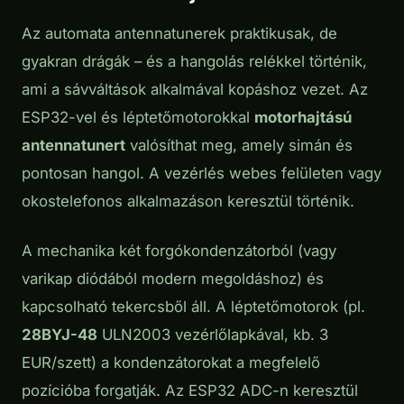
Az automata antennatunerek praktikusak, de
gyakran drágák – és a hangolás relékkel történik,
ami a sávváltások alkalmával kopáshoz vezet. Az
ESP32-vel és léptetőmotorokkal
motorhajtású
antennatunert
valósíthat meg, amely simán és
pontosan hangol. A vezérlés webes felületen vagy
okostelefonos alkalmazáson keresztül történik.
A mechanika két forgókondenzátorból (vagy
varikap diódából modern megoldáshoz) és
kapcsolható tekercsből áll. A léptetőmotorok (pl.
28BYJ-48
ULN2003 vezérlőlapkával, kb. 3
EUR/szett) a kondenzátorokat a megfelelő
pozícióba forgatják. Az ESP32 ADC-n keresztül