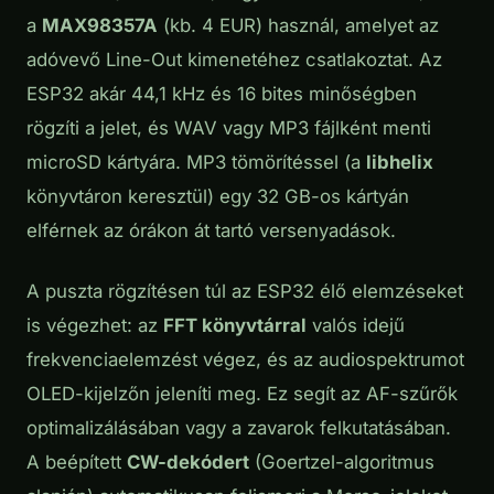
a
MAX98357A
(kb. 4 EUR) használ, amelyet az
adóvevő Line-Out kimenetéhez csatlakoztat. Az
ESP32 akár 44,1 kHz és 16 bites minőségben
rögzíti a jelet, és WAV vagy MP3 fájlként menti
microSD kártyára. MP3 tömörítéssel (a
libhelix
könyvtáron keresztül) egy 32 GB-os kártyán
elférnek az órákon át tartó versenyadások.
A puszta rögzítésen túl az ESP32 élő elemzéseket
is végezhet: az
FFT könyvtárral
valós idejű
frekvenciaelemzést végez, és az audiospektrumot
OLED-kijelzőn jeleníti meg. Ez segít az AF-szűrők
optimalizálásában vagy a zavarok felkutatásában.
A beépített
CW-dekódert
(Goertzel-algoritmus