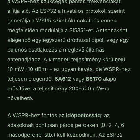
a WSPR-hez szükséges pontos frekvenciákat
állítja elő. Az ESP32 a hivatalos protokoll szerint
generálja a WSPR szimbólumokat, és ennek
megfelelően modulálja a Si5351-et. Antennaként
elegendő egy egyszerű dróthuzal dipól, vagy egy
balunos csatlakozás a meglévő állomás
antennájához. A kimeneti teljesítmény körülbelül
10 mW (10 dBm) – ez ugyan kevés, de WSPR-hez
teljesen elegendő.
SA612
vagy
BS170
alapú
erősítővel a teljesítmény 200–500 mW-ra
növelhető.
A WSPR-hez fontos az
időpontosság
: az
adásoknak pontosan páros perceken (0, 2, 4, 6
másodpercnél stb.) kell kezdődniük. Az ESP32