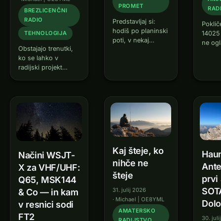
PROMET
RAD
BREZLICENČNI
RADIO
Predstavljaj si:
Poklič
hodiš po planinski
TEHNOLOGIJA
14025
poti, v nekaj
ne ogl
Obstajajo trenutki,
minutah postaviš
sekun
ko se lahko v
celotno
veste,
radijski projekt
radioamatersko
na Fin
vključiš dovolj
postajo, opraviš
22 dB
zgodaj, da tvoje
pet QSO-jev, vse
zmore
sodelovanje še kaj
spet pospraviš —
Beaco
spremeni. Pri
in se premakneš
sveto
MeshCore je ta
kilometer naprej,
samod
trenutek zdaj.
da vse skupaj
sprej
Omrežje raste, na
ponoviš. Zveni kot
zemljevidu so še
mešanica
Kaj šteje, ko
bele lise — in vsaka
Haun
orientacijskega
Načini WSJT-
dodatna naprava,…
nihče ne
teka in
Ante
X za VHF/UHF:
radioamaterstva?…
šteje
prvi 
Q65, MSK144
SOT
31. julij 2026
& Co — in kam
·
Michael | OE8YML
Dolo
v resnici sodi
AMATERSKO
FT2
30. jul
RADIJSTVO