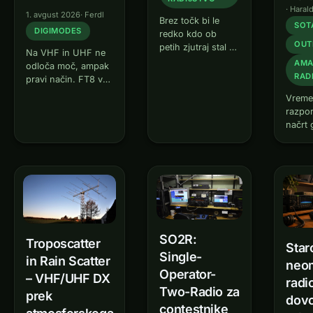
·
Haral
1. avgust 2026
·
Ferdl
Brez točk bi le
SOT
DIGIMODES
redko kdo ob
OUT
petih zjutraj stal na
Na VHF in UHF ne
vrhu. Programi so
AMA
odloča moč, ampak
darilo temu hobiju.
RAD
pravi način. FT8 vsi
In vendar obstaja
poznajo s kratkih
Vreme
tisti trenutek, ko
valov — a na 2 m
razpo
ugotoviš: za
Q65 še vedno vleče
načrt 
sogovornika zdaj
signale iz šuma
končn
nisem človek,
dolgo potem, ko
sta do
ampak
FT8 že molči,
prvi a
podatkovno polje.
meteor scatter…
„Haun
059“ i
001“ p
resni
na te 
SO2R:
Troposcatter
pozna
Star
Single-
leti s
in Rain Scatter
neo
Operator-
– VHF/UHF DX
radi
Two-Radio za
prek
dovo
contestnike