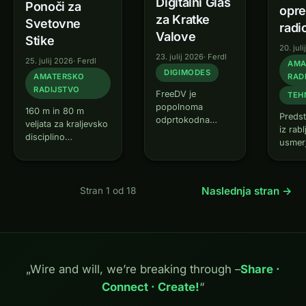
Digitalni Glas
Ponoči za
opr
za Kratke
Svetovne
radi
Valove
Stike
20. jul
23. julij 2026
·
Ferdl
25. julij 2026
·
Ferdl
AMA
DIGIMODES
RAD
AMATERSKO
RADIJSTVO
FreeDV je
TEH
popolnoma
160 m in 80 m
Predsta
odprtokodna
veljata za kraljevsko
iz rab
alternativa
disciplino
usmerj
lastniškim
kratkovalovnega
EUR 30
digitalnim
DX-a. Podnevi
radio
glasovnim
komajda sežeta prek
omrežn
načinom, kot sta
lastne regije, ponoči
Naslednja stran →
Stran 1 od 18
se sa
D-STAR ali DMR.
pa se odprejo
povezu
Medtem ko ti
svetovne,
vozlišč
temeljijo na
medcelinske poti.
samop
licenčnem kodeku
Kdor iz šuma izlušči
IP-omr
AMBE in posebnih
šibke signale s pol
storit
radijskih
sveta, je dosegel
„Wire and will, we’re breaking through –
Share ·
telefo
napravah, FreeDV
najzahtevnejši…
Connect · Create!
“
nadzor
teče na povsem
običajni strojni