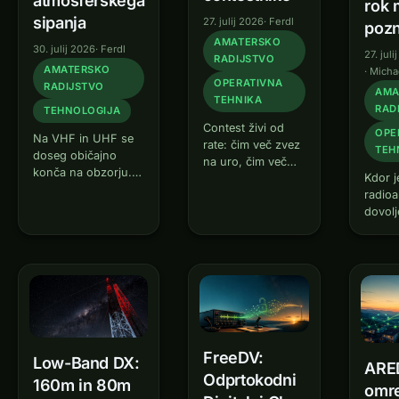
atmosferskega
rok 
sipanja
27. julij 2026
·
Ferdl
pozn
AMATERSKO
30. julij 2026
·
Ferdl
27. jul
RADIJSTVO
AMATERSKO
·
Micha
OPERATIVNA
RADIJSTVO
AMA
TEHNIKA
RAD
TEHNOLOGIJA
Contest živi od
OPE
Na VHF in UHF se
rate: čim več zvez
TEH
doseg običajno
na uro, čim več
konča na obzorju. A
Kdor j
multiplikatorjev. In
atmosfera ima v
radio
tu obstaja
rokavu nekaj trikov,
dovolj
neprijetna resnica
ki omogočajo
vključ
– medtem ko kličeš
radijske zveze daleč
novem
CQ in čakaš na
onkraj optične vidne
je bil
odziv, se na
linije — brez
„časo
tvojem pasu ravno
ionosfere, satelitov
ga izg
nič ne dogaja, kar
ali Lune.
preseč
bi…
Troposcatter, Rain
odvise
Scatter in…
Kdor n
FreeDV:
Low-Band DX:
ostan
ARE
Odprtokodni
160m in 80m
omre