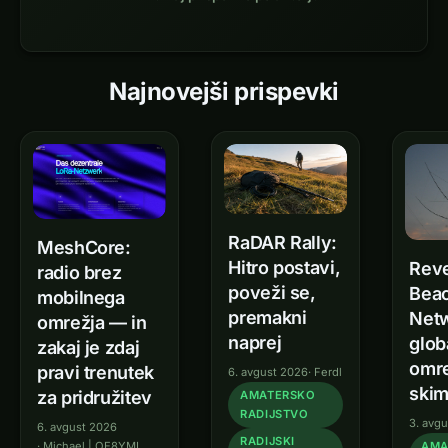
Najnovejši prispevki
oeradio.at – Amateurfunk in
RaDAR Rally:
MeshCore:
Hitro postavi,
Rev
radio brez
poveži se,
Bea
mobilnega
premakni
Netw
omrežja — in
naprej
glob
zakaj je zdaj
omr
pravi trenutek
6. avgust 2026
·
Ferdl
ski
za pridružitev
AMATERSKO
RADIJSTVO
3. avg
6. avgust 2026
RADIJSKI
·
Michael | OE8YML
AMA