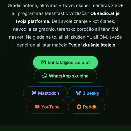
opremi SSB in je…
Gradiš antene, aktiviraš vrhove, eksperimentiraš z SDR
ali programiraš Meshtastic vozlišča?
OERadio.at je
tvoja platforma.
Deli svoje znanje – kot članek,
navodila za gradnjo, terensko poročilo ali tehnični
nasvet. Ne glede na to, ali si izkušen YL ali OM, sveže
licenciran ali star maček:
Tvoje izkušnje štejejo.
kontakt@oeradio.at
WhatsApp skupina
Mastodon
Bluesky
YouTube
Reddit