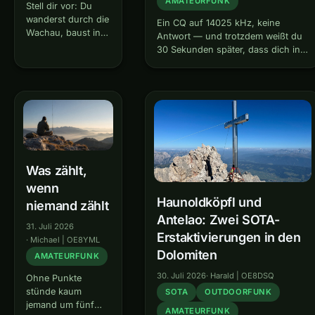
AMATEURFUNK
Stell dir vor: Du
wanderst durch die
Ein CQ auf 14025 kHz, keine
Wachau, baust in
Antwort — und trotzdem weißt du
wenigen Minuten
30 Sekunden später, dass dich in
eine komplette
Finnland jemand mit 22 dB über
Amateurfunkstation
dem Rauschen gehört hat. Genau
auf, machst fünf
das leistet das Reverse Beacon
QSOs, baust alles
Network: ein…
wieder ab — und
gehst einen
Kilometer weiter,
um es von Neuem
zu tun. Klingt…
Was zählt,
wenn
Haunoldköpfl und
niemand zählt
Antelao: Zwei SOTA-
31. Juli 2026
Erstaktivierungen in den
·
Michael | OE8YML
Dolomiten
AMATEURFUNK
30. Juli 2026
·
Harald | OE8DSQ
Ohne Punkte
stünde kaum
SOTA
OUTDOORFUNK
jemand um fünf
AMATEURFUNK