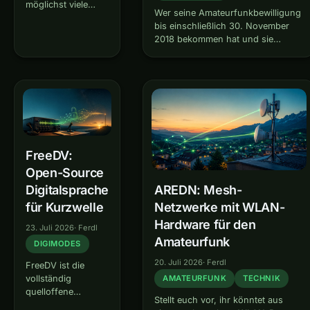
möglichst viele
Wer seine Amateurfunkbewilligung
Verbindungen pro
bis einschließlich 30. November
Stunde, möglichst
2018 bekommen hat und sie
viele
damals „unbefristet“ ausgestellt
Multiplikatoren.
wurde, verliert sie – zu einem
Und da gibt es eine
Stichtag, der sich nach dem
unbequeme
Erteilungsjahr richtet. Wer nichts
Wahrheit –
tut, steht ohne gültige Bewilligung
während du CQ
da,…
rufst und auf eine
Antwort wartest,
passiert auf deinem
FreeDV:
Band gerade…
Open-Source
Digitalsprache
AREDN: Mesh-
für Kurzwelle
Netzwerke mit WLAN-
Hardware für den
23. Juli 2026
·
Ferdl
Amateurfunk
DIGIMODES
20. Juli 2026
·
Ferdl
FreeDV ist die
vollständig
AMATEURFUNK
TECHNIK
quelloffene
Stellt euch vor, ihr könntet aus
Alternative zu den