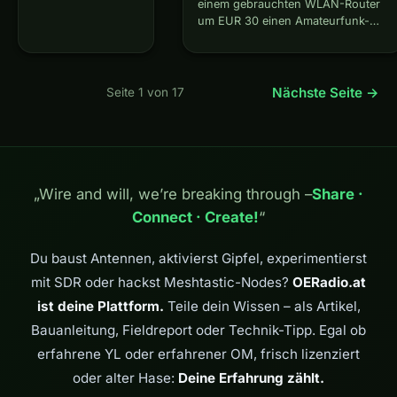
einem gebrauchten WLAN-Router
proprietären
um EUR 30 einen Amateurfunk-
Digitalsprache-
Netzwerkknoten bauen, der sich
Modi wie D-STAR
automatisch mit anderen Knoten
oder DMR. Wo
verbindet, ein selbstheilendes IP-
diese auf den
Netzwerk bildet und Dienste wie
Nächste Seite →
Seite 1 von 17
lizenzpflichtigen
VoIP-Telefonie, Videoüberwachung
AMBE-Codec und
oder E-Mail-Gateways betreibt —
spezielle
ohne…
Funkgeräte setzen,
läuft FreeDV auf
ganz normaler
„Wire and will, we’re breaking through –
Share ·
SSB-Hardware und
ist von der
Connect · Create!
“
Sprachkodierung
bis…
Du baust Antennen, aktivierst Gipfel, experimentierst
mit SDR oder hackst Meshtastic-Nodes?
OERadio.at
ist deine Plattform.
Teile dein Wissen – als Artikel,
Bauanleitung, Fieldreport oder Technik-Tipp. Egal ob
erfahrene YL oder erfahrener OM, frisch lizenziert
oder alter Hase:
Deine Erfahrung zählt.