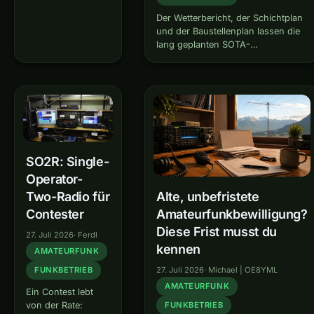
Uhr früh am Gipfel.
Die Programme
Der Wetterbericht, der Schichtplan
sind ein Geschenk
und der Baustellenplan lassen die
an dieses Hobby.
lang geplanten SOTA-
Und trotzdem gibt
Erstaktivierungen „Haunoldköpfl
es diesen Moment,
I/AA-059“ und „Antelao I/VE-001“
in dem man merkt:
endlich wahr werden. Ich kenne
Für den anderen
die Gipfeltouren ja, hatte aber vor
bin ich gerade kein
20 Jahren noch nicht mit SOTA
Mensch, sondern
begonnen. Haunoldköpfl…
ein Datenfeld.
SO2R: Single-
Operator-
Two-Radio für
Alte, unbefristete
Contester
Amateurfunkbewilligung?
Diese Frist musst du
27. Juli 2026
·
Ferdl
kennen
AMATEURFUNK
FUNKBETRIEB
27. Juli 2026
·
Michael | OE8YML
AMATEURFUNK
Ein Contest lebt
von der Rate:
FUNKBETRIEB