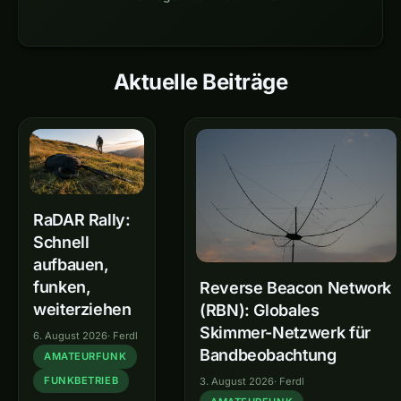
Aktuelle Beiträge
oeradio.at – Amateurfunk in
RaDAR Rally:
Schnell
aufbauen,
funken,
Reverse Beacon Network
weiterziehen
(RBN): Globales
Skimmer-Netzwerk für
6. August 2026
·
Ferdl
Bandbeobachtung
AMATEURFUNK
FUNKBETRIEB
3. August 2026
·
Ferdl