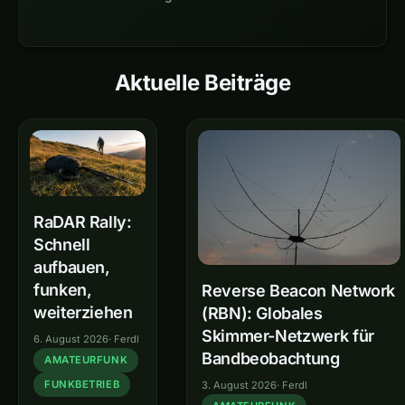
Aktuelle Beiträge
oeradio.at – Amateurfunk in
RaDAR Rally:
Schnell
aufbauen,
funken,
Reverse Beacon Network
weiterziehen
(RBN): Globales
Skimmer-Netzwerk für
6. August 2026
·
Ferdl
Bandbeobachtung
AMATEURFUNK
FUNKBETRIEB
3. August 2026
·
Ferdl