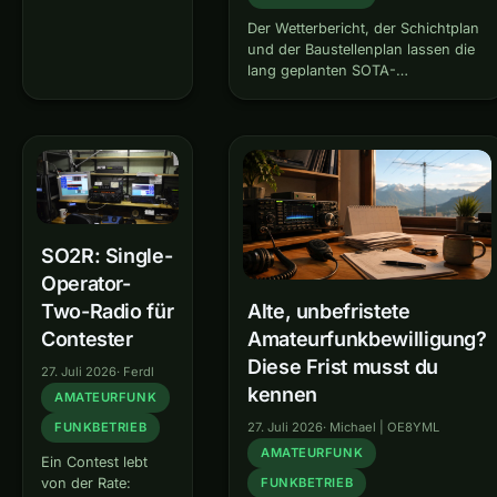
Uhr früh am Gipfel.
Die Programme
Der Wetterbericht, der Schichtplan
sind ein Geschenk
und der Baustellenplan lassen die
an dieses Hobby.
lang geplanten SOTA-
Und trotzdem gibt
Erstaktivierungen „Haunoldköpfl
es diesen Moment,
I/AA-059“ und „Antelao I/VE-001“
in dem man merkt:
endlich wahr werden. Ich kenne
Für den anderen
die Gipfeltouren ja, hatte aber vor
bin ich gerade kein
20 Jahren noch nicht mit SOTA
Mensch, sondern
begonnen. Haunoldköpfl…
ein Datenfeld.
SO2R: Single-
Operator-
Two-Radio für
Alte, unbefristete
Contester
Amateurfunkbewilligung?
Diese Frist musst du
27. Juli 2026
·
Ferdl
kennen
AMATEURFUNK
FUNKBETRIEB
27. Juli 2026
·
Michael | OE8YML
AMATEURFUNK
Ein Contest lebt
von der Rate:
FUNKBETRIEB