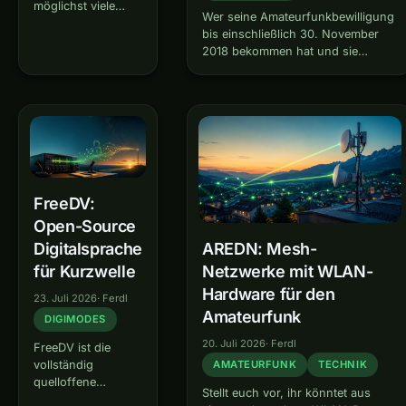
möglichst viele
Wer seine Amateurfunkbewilligung
Verbindungen pro
bis einschließlich 30. November
Stunde, möglichst
2018 bekommen hat und sie
viele
damals „unbefristet“ ausgestellt
Multiplikatoren.
wurde, verliert sie – zu einem
Und da gibt es eine
Stichtag, der sich nach dem
unbequeme
Erteilungsjahr richtet. Wer nichts
Wahrheit –
tut, steht ohne gültige Bewilligung
während du CQ
da,…
rufst und auf eine
Antwort wartest,
passiert auf deinem
FreeDV:
Band gerade…
Open-Source
Digitalsprache
AREDN: Mesh-
für Kurzwelle
Netzwerke mit WLAN-
Hardware für den
23. Juli 2026
·
Ferdl
Amateurfunk
DIGIMODES
20. Juli 2026
·
Ferdl
FreeDV ist die
vollständig
AMATEURFUNK
TECHNIK
quelloffene
Stellt euch vor, ihr könntet aus
Alternative zu den