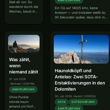
AMATEURFUNK
Stell dir vor: Du
wanderst durch die
Ein CQ auf 14025 kHz, keine
Wachau, baust in
Antwort — und trotzdem weißt du
wenigen Minuten
30 Sekunden später, dass dich in
eine komplette
Finnland jemand mit 22 dB über
Amateurfunkstation
dem Rauschen gehört hat. Genau
auf, machst fünf
das leistet das Reverse Beacon
QSOs, baust alles
Network: ein…
wieder ab — und
gehst einen
Kilometer weiter,
um es von Neuem
zu tun. Klingt…
Was zählt,
wenn
Haunoldköpfl und
niemand zählt
Antelao: Zwei SOTA-
31. Juli 2026
Erstaktivierungen in den
·
Michael | OE8YML
Dolomiten
AMATEURFUNK
30. Juli 2026
·
Harald | OE8DSQ
Ohne Punkte
stünde kaum
SOTA
OUTDOORFUNK
jemand um fünf
AMATEURFUNK