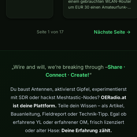
einem gebrauchten WLAN-Router
proprietären
um EUR 30 einen Amateurfunk-
Digitalsprache-
Netzwerkknoten bauen, der sich
Modi wie D-STAR
automatisch mit anderen Knoten
oder DMR. Wo
verbindet, ein selbstheilendes IP-
diese auf den
Netzwerk bildet und Dienste wie
Nächste Seite →
Seite 1 von 17
lizenzpflichtigen
VoIP-Telefonie, Videoüberwachung
AMBE-Codec und
oder E-Mail-Gateways betreibt —
spezielle
ohne…
Funkgeräte setzen,
läuft FreeDV auf
ganz normaler
„Wire and will, we’re breaking through –
Share ·
SSB-Hardware und
ist von der
Connect · Create!
“
Sprachkodierung
bis…
Du baust Antennen, aktivierst Gipfel, experimentierst
mit SDR oder hackst Meshtastic-Nodes?
OERadio.at
ist deine Plattform.
Teile dein Wissen – als Artikel,
Bauanleitung, Fieldreport oder Technik-Tipp. Egal ob
erfahrene YL oder erfahrener OM, frisch lizenziert
oder alter Hase:
Deine Erfahrung zählt.